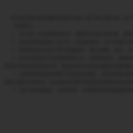
开关状态指示器有哪些装置特点呢？接下来让我们来一起
装置特点
1，可代替一次回路模拟信号，电磁开关状态指示器，接地
2，设备采用高速嵌入式CPU，具有精度高，抗干扰能力强
3，模拟显示部分设计用于现场操作，显示清晰，生动，直
4，高压充电指示灯采用高亮度LED，使用寿命长，确保稳
锁定并具有很高的安全性。配套的高压充电传感器具有爬电距
5，温湿度控制器使用数字温湿度传感器。采用高度集成的
器和1通道冷却风扇，以实现对所测环境温度和湿度的实时监
6，该产品性能稳定，安装简便，环境耐受性和电磁兼容性