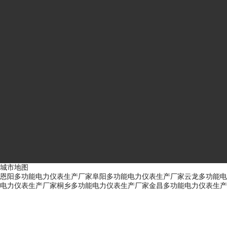
城市地图
恩阳多功能电力仪表生产厂家
阜阳多功能电力仪表生产厂家
云龙多功能电
电力仪表生产厂家
桐乡多功能电力仪表生产厂家
金昌多功能电力仪表生产